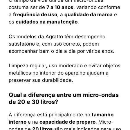
O tempo de vida útil de um micro-ondas
costuma ser de
7 a 10 anos
, variando conforme
a
frequência de uso
, a
qualidade da marca
e
os
cuidados na manutenção
.
Os modelos da Agratto têm desempenho
satisfatório e, com uso correto, podem
acompanhar bem o dia a dia por vários anos.
Limpeza regular, uso moderado e evitar objetos
metálicos no interior do aparelho ajudam a
preservar sua durabilidade.
Qual a diferença entre um micro-ondas
de 20 e 30 litros?
A diferença está principalmente no
tamanho
interno
e na
capacidade de preparo
. Micro-
ondas de
20 litros
são mais indicados para uso