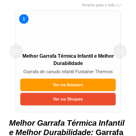
Arraste para o lado 👉
1
2
←
→
Melhor Garrafa Térmica Infantil e Melhor
Durabilidade
T
Garrafa de canudo infantil Funtainer Thermos
Ver na Amazon
Ver na Shopee
Melhor Garrafa Térmica Infantil
e Melhor Durabilidade:
Garrafa