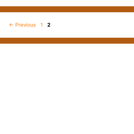
Page
Page
←
Previous
1
2