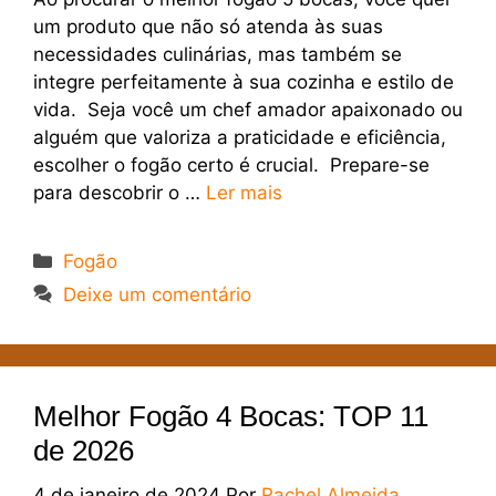
um produto que não só atenda às suas
necessidades culinárias, mas também se
integre perfeitamente à sua cozinha e estilo de
vida. Seja você um chef amador apaixonado ou
alguém que valoriza a praticidade e eficiência,
escolher o fogão certo é crucial. Prepare-se
para descobrir o …
Ler mais
Categorias
Fogão
Deixe um comentário
Melhor Fogão 4 Bocas: TOP 11
de 2026
4 de janeiro de 2024
Por
Rachel Almeida